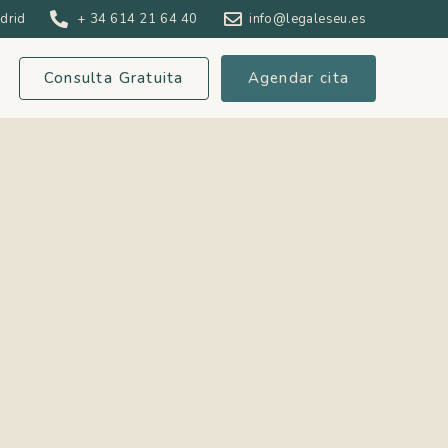
adrid
+ 34 614 21 64 40
info@legaleseu.es
Consulta Gratuita
Agendar cita